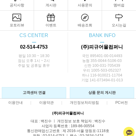
공지사항
게시판
사용문의
멤버쉽
포토리뷰
이벤트
배송조회
오시는길
CS CENTER
BANK INFO
ㅡ
ㅡ
02-514-4753
(주)피규어몰컴퍼니
평일 10:30 ~ 18:30
국민 895401-00-014493
점심 오후 1시 ~ 2시
농협 355-0044-5106-03
주말 및 공휴일 휴무
신한 100-031-705439
우리 1005-503-052327
하나 116-910021-11704
기업 141-073494-01-013
고객센터 연결
상품 문의 게시판
이용안내
이용약관
개인정보처리방침
PC버전
(주)피규어몰컴퍼니
대표 : 백진수 ㅣ 개인정보 보호 책임자 : 백진수
사업자 등록번호 : 189-86-00554
통신판매업신고번호 : 제 2016-서울 영등포-1118호
전화 : 02-514-4753 ㅣ 팩스 : 02-2634-1474