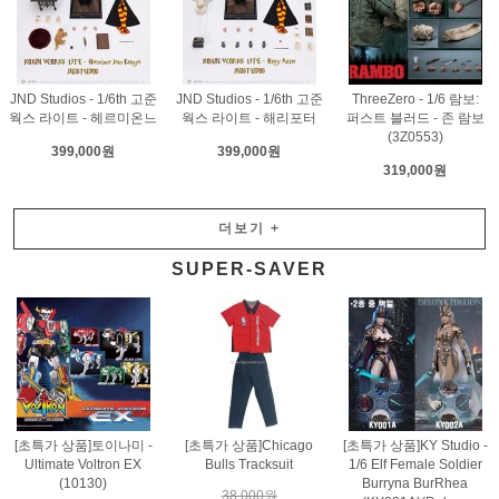
JND Studios - 1/6th 고준
JND Studios - 1/6th 고준
ThreeZero - 1/6 람보:
웍스 라이트 - 헤르미온느
웍스 라이트 - 해리포터
퍼스트 블러드 - 존 람보
(3Z0553)
399,000원
399,000원
319,000원
더보기
+
SUPER-SAVER
[초특가 상품]토이나미 -
[초특가 상품]Chicago
[초특가 상품]KY Studio -
Ultimate Voltron EX
Bulls Tracksuit
1/6 Elf Female Soldier
(10130)
Burryna BurRhea
38,000원