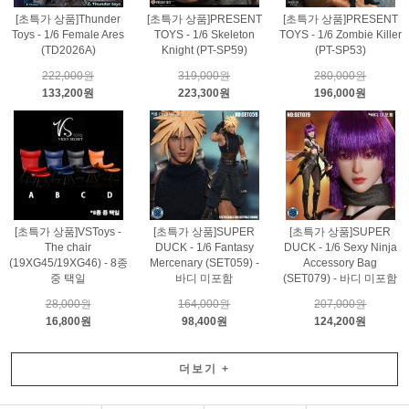
[초특가 상품]Thunder
[초특가 상품]PRESENT
[초특가 상품]PRESENT
Toys - 1/6 Female Ares
TOYS - 1/6 Skeleton
TOYS - 1/6 Zombie Killer
(TD2026A)
Knight (PT-SP59)
(PT-SP53)
222,000원
319,000원
280,000원
133,200원
223,300원
196,000원
[초특가 상품]VSToys -
[초특가 상품]SUPER
[초특가 상품]SUPER
The chair
DUCK - 1/6 Fantasy
DUCK - 1/6 Sexy Ninja
(19XG45/19XG46) - 8종
Mercenary (SET059) -
Accessory Bag
중 택일
바디 미포함
(SET079) - 바디 미포함
28,000원
164,000원
207,000원
16,800원
98,400원
124,200원
더보기
+