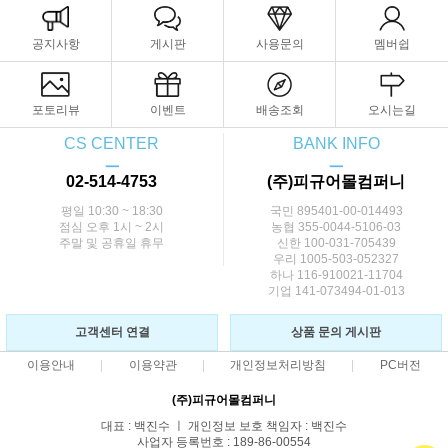
공지사항
게시판
사용문의
멤버쉽
포토리뷰
이벤트
배송조회
오시는길
CS CENTER
BANK INFO
ㅡ
ㅡ
02-514-4753
(주)피규어몰컴퍼니
평일 10:30 ~ 18:30
국민 895401-00-014493
점심 오후 1시 ~ 2시
농협 355-0044-5106-03
주말 및 공휴일 휴무
신한 100-031-705439
우리 1005-503-052327
하나 116-910021-11704
기업 141-073494-01-013
고객센터 연결
상품 문의 게시판
이용안내
이용약관
개인정보처리방침
PC버전
(주)피규어몰컴퍼니
대표 : 백진수 ㅣ 개인정보 보호 책임자 : 백진수
사업자 등록번호 : 189-86-00554