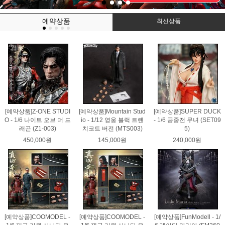
예약상품
최신상품
[예약상품]Z-ONE STUDI
[예약상품]Mountain Stud
[예약상품]SUPER DUCK
O - 1/6 나이트 오브 더 드
io - 1/12 영웅 블랙 트렌
- 1/6 공중전 무녀 (SET09
래곤 (Z1-003)
치코트 버전 (MTS003)
5)
450,000원
145,000원
240,000원
[예약상품]COOMODEL -
[예약상품]COOMODEL -
[예약상품]FunModell - 1/