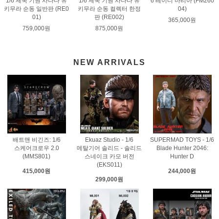
1/6 제국 기원 사나다 유
1/6 제국 기원 사나다 유
6 레이디 마리아 (FM260
키무라 순동 일반판 (RE0
키무라 순동 컬렉터 한정
04)
01)
판 (RE002)
365,000원
759,000원
875,000원
NEW ARRIVALS
배트맨 비긴즈: 1/6
Ekuaz Studio - 1/6
SUPERMAD TOYS - 1/6
스케어크로우 2.0
메탈기어 솔리드 - 솔리드
Blade Hunter 2046:
(MMS801)
스네이크 카모 버전
Hunter D
(EKS011)
415,000원
244,000원
299,000원