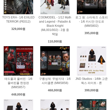
TOYS ERA - 1/6 EXILED
COOMODEL - 1/12 Myth
로그 원: 스타워즈 스토리
TERROR (PE012)
and Legend - Paladin &
- 1/6 카시안 안도르
Black Knight
(MMS802)
329,000원
(ML001/002) - 2종 중
395,000원
택일
110,000원
데드풀과 울버린 - 1/6
구룡성채: 무법지대 - 1/6
JND Studios - 1/6th 고준
울버린풀 한정판
사이클론 (MMS858)
웍스 라이트 - 론
(MMS857)
468,000원
399,000원
448,000원