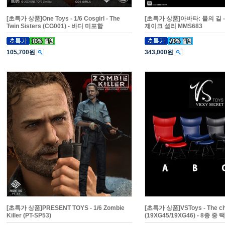
[초특가 상품]One Toys - 1/6 Cosgirl - The
[초특가 상품]아바타: 물의 길 -
Twin Sisters (CG001) - 바디 미포함
제이크 셜리 MMS683
105,700원
343,000원
[초특가 상품]PRESENT TOYS - 1/6 Zombie
[초특가 상품]VSToys - The ch
Killer (PT-SP53)
(19XG45/19XG46) - 8종 중 