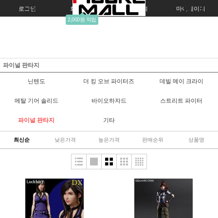
로그인
회원가입
주문조회
마이페이지
2,000원 적립
파이널 판타지
닌텐도
더 킹 오브 파이터즈
데빌 메이 크라이
메탈 기어 솔리드
바이오하자드
스트리트 파이터
파이널 판타지
기타
최신순
낮은가격
높은가격
판매순위
상품명