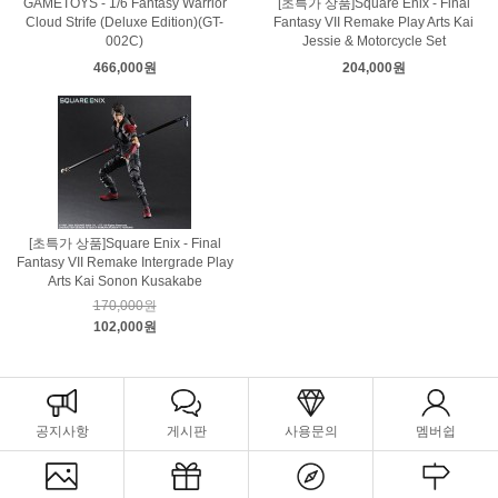
GAMETOYS - 1/6 Fantasy Warrior
[초특가 상품]Square Enix - Final
Cloud Strife (Deluxe Edition)(GT-
Fantasy VII Remake Play Arts Kai
002C)
Jessie & Motorcycle Set
466,000원
204,000원
[초특가 상품]Square Enix - Final
Fantasy VII Remake Intergrade Play
Arts Kai Sonon Kusakabe
170,000원
102,000원
공지사항
게시판
사용문의
멤버쉽