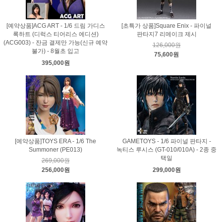
[예약상품]ACG ART - 1/6 드림 가디스
[초특가 상품]Square Enix - 파이널
록하트 (디럭스 티어리스 에디션)
판타지7 리메이크 제시
(ACG003) - 잔금 결제만 가능(신규 예약
126,000원
불가) - 8월초 입고
75,600원
395,000원
[예약상품]TOYS ERA - 1/6 The
GAMETOYS - 1/6 파이널 판타지 -
Summoner (PE013)
녹티스 루시스 (GT-010/010A) - 2종 중
택일
269,000원
256,000원
299,000원