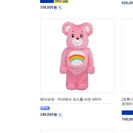
826,0
708,000원
베어브릭 - 치어베어 코스튬 버전 400%
[초특가
로제타석
198,000원
708,0