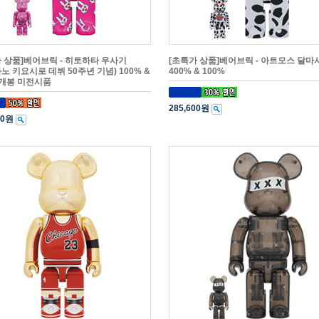
 상품]베어브릭 - 히토하타 우사기
[초특가 상품]베어브릭 - 아트모스 달마
노 키요시로 데뷔 50주년 기념) 100% &
400% & 100%
 개봉 미전시품
285,600원
00원