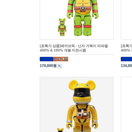
[초특가 상품]베어브릭 - 닌자 거북이 라파엘
[초특가
400% & 100% 개봉 미전시품
400%
170,000원
134,0