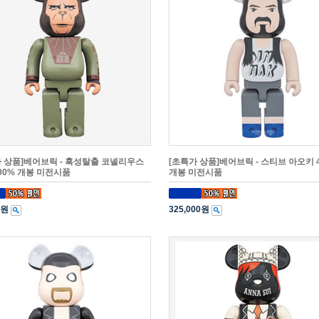
 상품]베어브릭 - 혹성탈출 코넬리우스
[초특가 상품]베어브릭 - 스티브 아오키 
00% 개봉 미전시품
개봉 미전시품
0원
325,000원