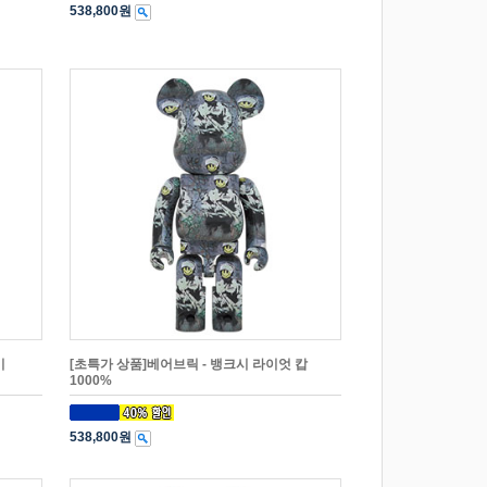
538,800원
기
[초특가 상품]베어브릭 - 뱅크시 라이엇 캅
1000%
538,800원