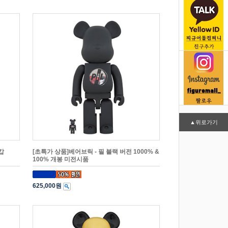
▲위로가기
캅
[초특가 상품]베어브릭 - 필 블랙 버전 1000% &
100% 개봉 미전시품
625,000원