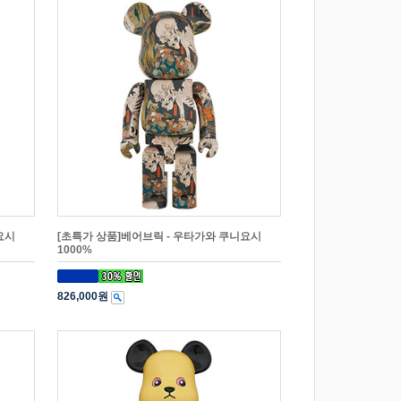
요시
[초특가 상품]베어브릭 - 우타가와 쿠니요시
1000%
826,000원