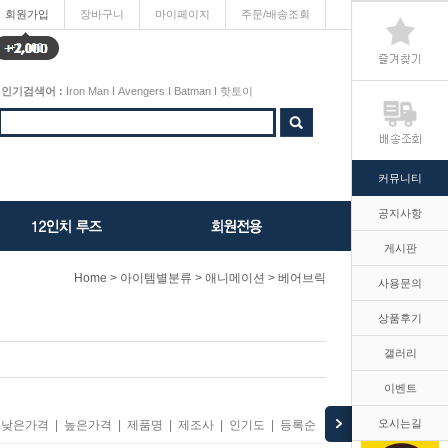
회원가입
장바구니
마이페이지
주문/배송조회
+2,000
인기검색어 :
Iron Man
I
Avengers
I
Batman
I
핫토이
커뮤니티
공지사항
게시판
>
>
>
Home
아이템별분류
애니메이션
베어브릭
사용문의
상품후기
갤러리
이벤트
오시는길
낮은가격
|
높은가격
|
제품명
|
제조사
|
인기도
|
등록순