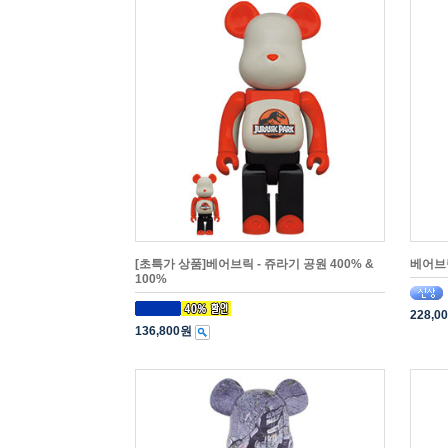
[초특가 상품]베어브릭 - 쥬라기 공원 400% &
베어브릭
100%
228,0
136,800원