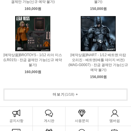
결제만 가능(신규 예약 불가)
불가)
160,000원
150,000원
[예약상품]BROTOYS - 1/12 리아 미스
[예약상품]INART - 1/12 배트맨:아캄
(LR015) - 잔금 결제만 가능(신규 예약
오리진 - 배트맨(배틀 데미지 버전)
불가)
(MAG-G0007) - 잔금 결제만 가능(신규
예약 불가)
160,000원
156,000원
더보기
(
1
/
18
)
+
공지사항
게시판
사용문의
멤버쉽