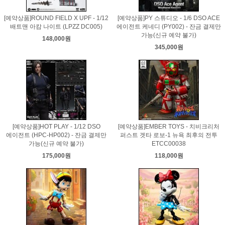
[예약상품]ROUND FIELD X UPF - 1/12
[예약상품]PY 스튜디오 - 1/6 DSO ACE
배트맨 아캄 나이트 (LPZZ DC005)
에이전트 케네디 (PY002) - 잔금 결제만
가능(신규 예약 불가)
148,000원
345,000원
[예약상품]HOT PLAY - 1/12 DSO
[예약상품]EMBER TOYS - 치비크리처
에이전트 (HPC-HP002) - 잔금 결제만
퍼스트 겟타 로보-1 뉴욕 최후의 전투
가능(신규 예약 불가)
ETCC00038
175,000원
118,000원