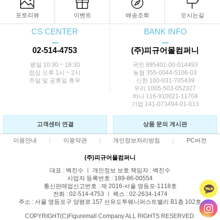
포토리뷰
이벤트
배송조회
오시는길
CS CENTER
BANK INFO
ㅡ
ㅡ
02-514-4753
(주)피규어몰컴퍼니
평일 10:30 ~ 18:30
국민 895401-00-014493
점심 오후 1시 ~ 2시
농협 355-0044-5106-03
주말 및 공휴일 휴무
신한 100-031-705439
우리 1005-503-052327
하나 116-910021-11704
기업 141-073494-01-013
고객센터 연결
상품 문의 게시판
이용안내
이용약관
개인정보처리방침
PC버전
(주)피규어몰컴퍼니
대표 : 백진수 ㅣ 개인정보 보호 책임자 : 백진수
사업자 등록번호 : 189-86-00554
통신판매업신고번호 : 제 2016-서울 영등포-1118호
전화 : 02-514-4753 ㅣ 팩스 : 02-2634-1474
주소 : 서울 영등포구 양평로 157 선유도투웨니퍼스트밸리 B1층 102호
COPYRIGHT(C)Figuremall Company ALL RIGHTS RESERVED.