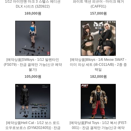
1/12 아이언맨 마크 3 스텔스 에디션
파이트 액션 피규어 - 마이크 해거
DLX 시리즈 (3Z0922)
(CAFF01)
169,000원
157,000원
[예약상품]SWtoys - 1/12 발렌타인
[예약상품]I8toys - 1/6 Meow SWAT -
(FS079) - 잔금 결제만 가능(신규 예약
미미 의상 세트 (i8-C011A/B) - 2종 중
불가)
택일
105,000원
182,000원
[예약상품Hell Cat - 1/12 보스 로드
[예약상품]Fist Toys - 1/12 복서 (FIST-
오우로보로스 (DYM202405)] - 잔금
001) - 잔금 결제만 가능(신규 예약