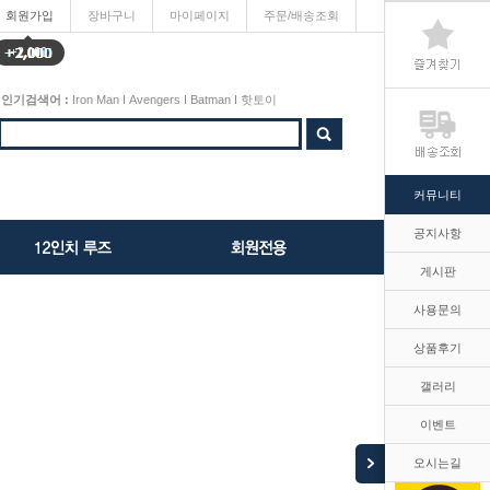
회원가입
장바구니
마이페이지
주문/배송조회
+2,000
인기검색어 :
Iron Man
I
Avengers
I
Batman
I
핫토이
커뮤니티
공지사항
게시판
사용문의
상품후기
갤러리
이벤트
오시는길