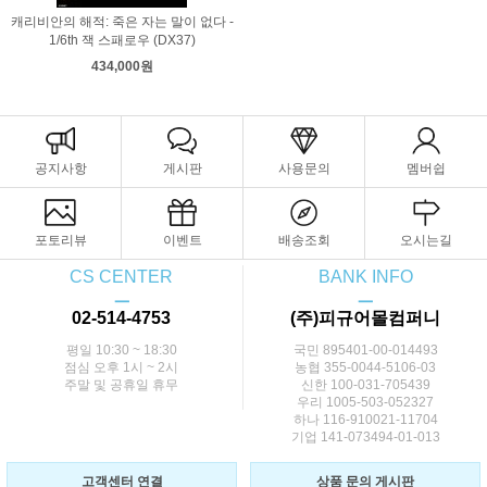
캐리비안의 해적: 죽은 자는 말이 없다 -
1/6th 잭 스패로우 (DX37)
434,000원
공지사항
게시판
사용문의
멤버쉽
포토리뷰
이벤트
배송조회
오시는길
CS CENTER
BANK INFO
ㅡ
ㅡ
02-514-4753
(주)피규어몰컴퍼니
평일 10:30 ~ 18:30
국민 895401-00-014493
점심 오후 1시 ~ 2시
농협 355-0044-5106-03
주말 및 공휴일 휴무
신한 100-031-705439
우리 1005-503-052327
하나 116-910021-11704
기업 141-073494-01-013
고객센터 연결
상품 문의 게시판