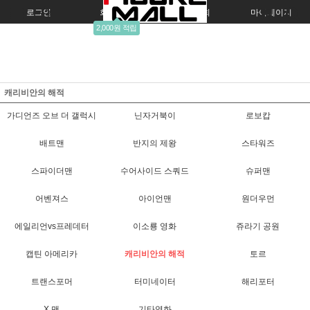
로그인
회원가입
주문조회
마이페이지
2,000원 적립
캐리비안의 해적
가디언즈 오브 더 갤럭시
닌자거북이
로보캅
배트맨
반지의 제왕
스타워즈
스파이더맨
수어사이드 스쿼드
슈퍼맨
어벤져스
아이언맨
원더우먼
에일리언vs프레데터
이소룡 영화
쥬라기 공원
캡틴 아메리카
캐리비안의 해적
토르
트랜스포머
터미네이터
해리포터
X 맨
기타영화