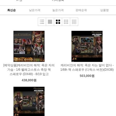
최신순
낮은가격
높은가격
판매순위
상품명
[예약상품]캐리비안의 해적: 죽은 자의
캐리비안의 해적: 죽은 자는 말이 없다 -
가슴 - 1/6 펠레고스토스 족장 잭
1/6th 잭 스패로우 (디럭스 버전)(DX38)
스패로우 (DX48) - 8/19 입고
503,000원
438,000원