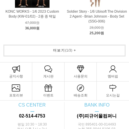
KONC WORKS - 1/6 2023 Custom
Soldier Story - 1/6 Ubisoft The Division
Body (KW-01/02) - 2종 중 택일
2 Agent - Brian Johnson - Body Set
(SSG-006)
47,000원
28,000원
36,000원
25,200원
더보기
(
1
/
3
)
+
공지사항
게시판
사용문의
멤버쉽
포토리뷰
이벤트
배송조회
오시는길
CS CENTER
BANK INFO
ㅡ
ㅡ
02-514-4753
(주)피규어몰컴퍼니
평일 10:30 ~ 18:30
국민 895401-00-014493