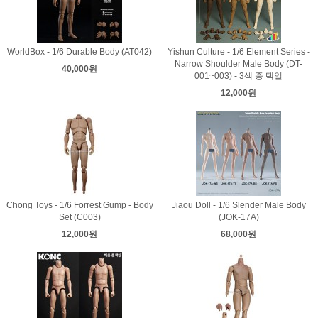
WorldBox - 1/6 Durable Body (AT042)
Yishun Culture - 1/6 Element Series -
Narrow Shoulder Male Body (DT-
40,000원
001~003) - 3색 중 택일
12,000원
Chong Toys - 1/6 Forrest Gump - Body
Jiaou Doll - 1/6 Slender Male Body
Set (C003)
(JOK-17A)
12,000원
68,000원