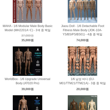
MAHA - 1/6 Modular Male Body Basic
Jiaou Doll - 1/6 Detachable Foot
Model (MH2201A~C) - 3색 중 택일
Fitness Male Body (JOK-10A-
YS/BS/PS/BS01) - 4종 중 택일
37,000원
35,000원
74,000원
WorldBox - 1/6 Upgrade Universal
1/6 남성 바디 (DJ-
Body (AT020 Pro)
M01/TTM21/TTM21A) - 3종 중 택일
39,000원
20,000원